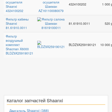
осушителя
4324100202
1 000 
Shaanxi
4324100202
Фильтр кабины
Shaanxi
81.61910.0011
520 
81.61910.0011
Фильтр
воздушный
комплект
BLDZ9X259190121
10 000 
Shacman X6000
BLDZ9X259190121
Каталог запчастей Shaanxi
Двигатель Shaanxi (388)