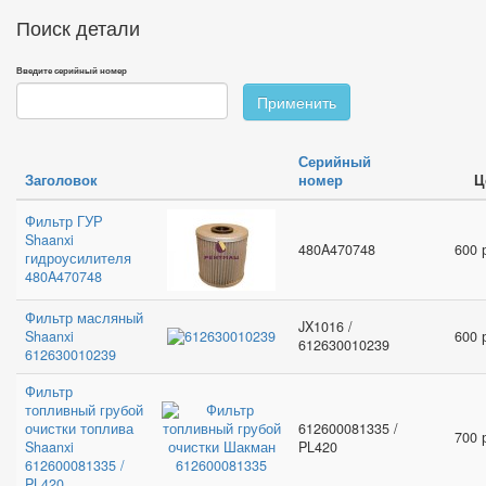
Поиск детали
Введите серийный номер
Применить
Серийный
Заголовок
номер
Ц
Фильтр ГУР
Shaanxi
480A470748
600 
гидроусилителя
480A470748
Фильтр масляный
JX1016 /
Shaanxi
600 
612630010239
612630010239
Фильтр
топливный грубой
очистки топлива
612600081335 /
700 
Shaanxi
PL420
612600081335 /
PL420