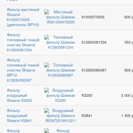
Фильтр масляный
Shaanxi
61000070005
600 
61000070005
(двигатель-WP10)
Фильтр
топливный тонкой
612600081334
350 
очистки Shaanxi
612600081334
Фильтр
топливный тонкой
очистки Shaanxi
612630080087
600 
WP12
612630080087
Фильтр
воздушный
K3250
3 000 
Shaanxi K3250
Фильтр
воздушный
K2841
1 400 
Shaanxi K2841
Фильтр