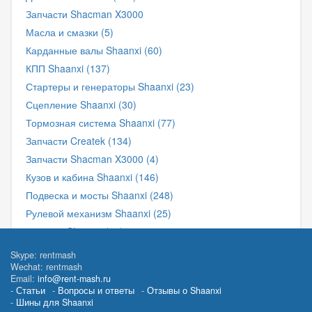
Запчасти Shacman X3000
Масла и смазки (5)
Карданные валы Shaanxi (60)
КПП Shaanxi (137)
Стартеры и генераторы Shaanxi (23)
Сцепление Shaanxi (30)
Тормозная система Shaanxi (77)
Запчасти Createk (134)
Запчасти Shacman X3000 (4)
Кузов и кабина Shaanxi (146)
Подвеска и мосты Shaanxi (248)
Рулевой механизм Shaanxi (25)
Фильтра Shaanxi (11)
Фильтра для грузовиков и спецтехники (201)
Skype: rentmash
Wechat: rentmash
Электрика и датчики Shaanxi (67)
Email:
info@rent-mash.ru
Статьи
Вопросы и ответы
Отзывы о Shaanxi
Шины для Shaanxi