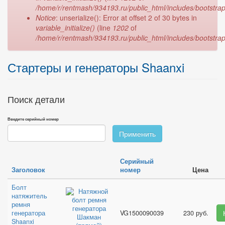
ошибке
/home/r/rentmash/934193.ru/public_html/includes/bootstrap
Notice
: unserialize(): Error at offset 2 of 30 bytes in
variable_initialize()
(line
1202
of
/home/r/rentmash/934193.ru/public_html/includes/bootstrap
Стартеры и генераторы Shaanxi
Поиск детали
Введите серийный номер
Применить
Серийный
Заголовок
номер
Цена
Болт
натяжитель
ремня
генератора
VG1500090039
230 руб.
Shaanxi