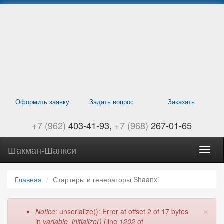
Перейти
к
основному
содержанию
Оформить заявку
Задать вопрос
Заказать
+7 (962)
403-41-93
+7 (968)
267-01-65
Шакман-Шанкси
Само
Шанк
навиг
Главная
Стартеры и генераторы Shaanxi
×
Сообщение
Notice
: unserialize(): Error at offset 2 of 17 bytes
об
in
variable_initialize()
(line
1202
of