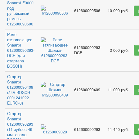
Shaanxi F3000
под
612600090506
10 000 руб.
ручейковый
ремень
612600090506
Реле
втягивающее
Shaanxi
612600090293-
612600090293-
3 000 руб.
DCF
DCF (для
стартера
BOSCH)
Стартер
Shaanxi
612600090409
612600090409
11 000 руб.
(24V BOSCH
0001241022
EURO-3)
Стартер
Shaanxi
612600090293
(11 зубьев 49
612600090293
11 440 руб.
мм. аналог