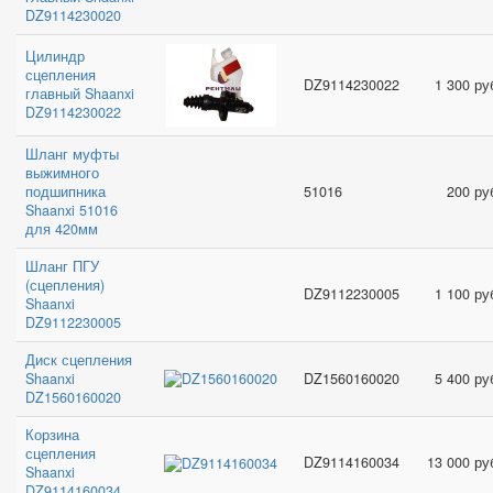
DZ9114230020
Цилиндр
сцепления
DZ9114230022
1 300 ру
главный Shaanxi
DZ9114230022
Шланг муфты
выжимного
подшипника
51016
200 ру
Shaanxi 51016
для 420мм
Шланг ПГУ
(сцепления)
DZ9112230005
1 100 ру
Shaanxi
DZ9112230005
Диск сцепления
Shaanxi
DZ1560160020
5 400 ру
DZ1560160020
Корзина
сцепления
DZ9114160034
13 000 ру
Shaanxi
DZ9114160034