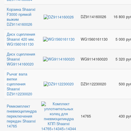
Корзина Shaanxi
F3000 прямой
DZ9114160026
16 800 ру
выжим
DZ9114160026
Диск сцепления
Shaanxi 420 мм.
WG1560161130
5 000 ру
WG1560161130
Диск сцепления
Shaanxi
WG9114160020
5 320 ру
WG9114160020
Рычаг вала
вилки
сцепления
DZ9112230020
500 ру
Shaanxi
DZ9112230020
Ремкомплект
пневмоцилиндра
переключения
14765
430 ру
передач Shaanxi
14765