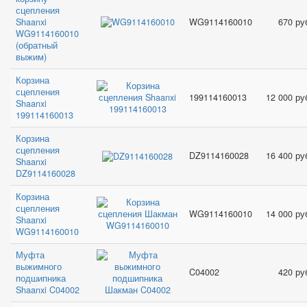
сцепления
Shaanxi
WG9114160010
670 ру
WG9114160010
(обратный
выжим)
Корзина
сцепления
199114160013
12 000 ру
Shaanxi
199114160013
Корзина
сцепления
DZ9114160028
16 400 ру
Shaanxi
DZ9114160028
Корзина
сцепления
WG9114160010
14 000 ру
Shaanxi
WG9114160010
Муфта
выжимного
C04002
420 ру
подшипника
Shaanxi C04002