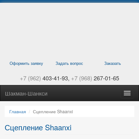
Перейти
к
основному
содержанию
Оформить заявку
Задать вопрос
Заказать
+7 (962)
403-41-93
+7 (968)
267-01-65
Шакман-Шанкси
Само
Шанк
навиг
Главная
Сцепление Shaanxi
Сцепление Shaanxi