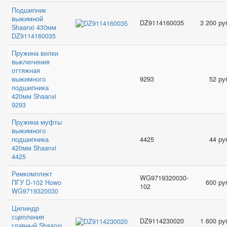
Подшипник
выжимной
DZ9114160035
3 200 ру
Shaanxi 430мм
DZ9114160035
Пружина вилки
выключения
оттяжная
выжимного
9293
52 ру
подшипника
420мм Shaanxi
9293
Пружина муфты
выжимного
подшипника
4425
44 ру
420мм Shaanxi
4425
Ремкомплект
WG9719320030-
ПГУ D-102 Howo
600 ру
102
WG9719320030
Цилиндр
сцепления
DZ9114230020
1 600 ру
главный Shaanxi