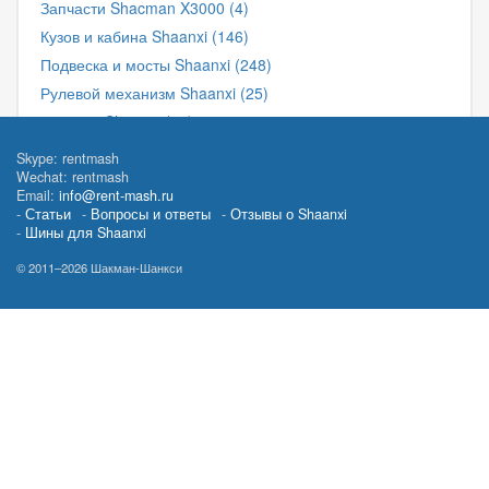
Запчасти Shacman X3000 (4)
Кузов и кабина Shaanxi (146)
Подвеска и мосты Shaanxi (248)
Рулевой механизм Shaanxi (25)
Фильтра Shaanxi (11)
Фильтра для грузовиков и спецтехники (201)
Skype: rentmash
Wechat: rentmash
Электрика и датчики Shaanxi (67)
Email:
info@rent-mash.ru
Статьи
Вопросы и ответы
Отзывы о Shaanxi
Шины для Shaanxi
© 2011–2026 Шакман-Шанкси