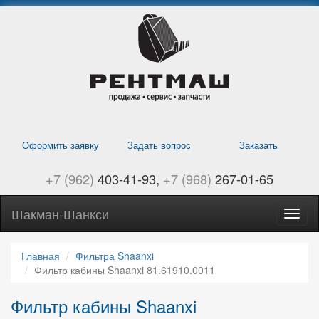
Перейти
к
основному
содержанию
Оформить заявку
Задать вопрос
Заказать
+7 (962)
403-41-93
+7 (968)
267-01-65
Шакман-Шанкси
Само
Шанк
навиг
Главная
Фильтра Shaanxi
Фильтр кабины Shaanxi 81.61910.0011
Фильтр кабины Shaanxi