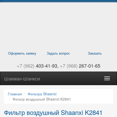
Перейти
к
основному
содержанию
Оформить заявку
Задать вопрос
Заказать
+7 (962)
403-41-93
+7 (968)
267-01-65
Шакман-Шанкси
Само
Шанк
навиг
Главная
Фильтра Shaanxi
Фильтр воздушный Shaanxi K2841
Фильтр воздушный Shaanxi K2841