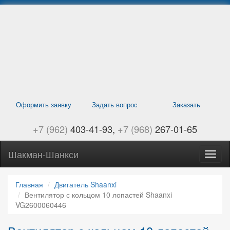
Перейти
к
основному
содержанию
Оформить заявку
Задать вопрос
Заказать
+7 (962)
403-41-93
+7 (968)
267-01-65
Шакман-Шанкси
Само
Шанк
навиг
Главная
Двигатель Shaanxi
Вентилятор с кольцом 10 лопастей Shaanxi
VG2600060446